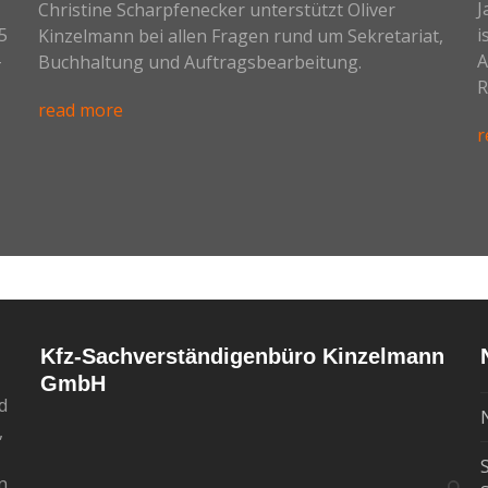
J
Christine Scharpfenecker unterstützt Oliver
5
i
Kinzelmann bei allen Fragen rund um Sekretariat,
-
A
Buchhaltung und Auftragsbearbeitung.
R
read more
r
Kfz-Sachverständigenbüro Kinzelmann
GmbH
d
,
n