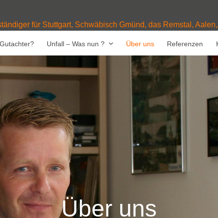
ständiger für Stuttgart, Schwäbisch Gmünd, das Remstal, Aalen
Gutachter?
Unfall – Was nun ?
Über uns
Referenzen
Über uns