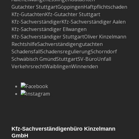
Gutachter Stuttgart
Göppingen
Haftpflichtschaden
Kfz-Gutachten
Kfz-Gutachter Stuttgart
Kfz-Sachverständiger
Kfz-Sachverständiger Aalen
Kfz-Sachverständiger Ellwangen
Kfz-Sachverständiger Stuttgart
Oliver Kinzelmann
Rechtshilfe
Sachverständigengutachten
Schadensfall
Schadensregulierung
Schorndorf
Schwäbisch Gmünd
Stuttgart
SV-Büro
Unfall
Verkehrsrecht
Waiblingen
Winnenden
Kfz-Sachverständigenbüro Kinzelmann
GmbH