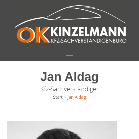
Skip
to
content
Open
Close
mobile
mobile
Jan Aldag
menu
menu
Kfz-Sachverständiger
Start
»
Jan Aldag