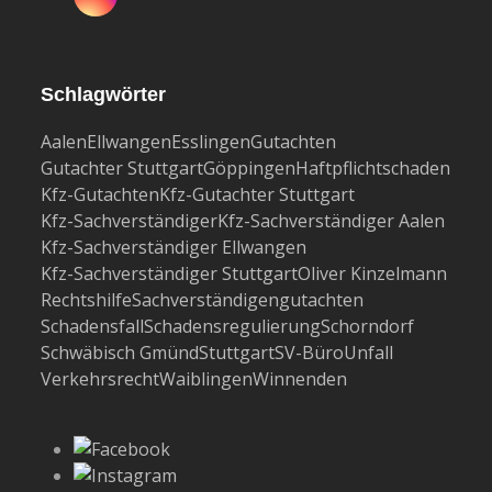
Instagram
Schlagwörter
Aalen
Ellwangen
Esslingen
Gutachten
Gutachter Stuttgart
Göppingen
Haftpflichtschaden
Kfz-Gutachten
Kfz-Gutachter Stuttgart
Kfz-Sachverständiger
Kfz-Sachverständiger Aalen
Kfz-Sachverständiger Ellwangen
Kfz-Sachverständiger Stuttgart
Oliver Kinzelmann
Rechtshilfe
Sachverständigengutachten
Schadensfall
Schadensregulierung
Schorndorf
Schwäbisch Gmünd
Stuttgart
SV-Büro
Unfall
Verkehrsrecht
Waiblingen
Winnenden