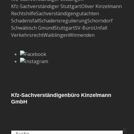
Kfz-Sachverständiger Stuttgart
Oliver Kinzelmann
Rechtshilfe
Sachverständigengutachten
Schadensfall
Schadensregulierung
Schorndorf
Schwäbisch Gmünd
Stuttgart
SV-Büro
Unfall
Verkehrsrecht
Waiblingen
Winnenden
Kfz-Sachverständigenbüro Kinzelmann
GmbH
Search