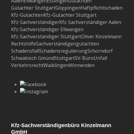
Aalen
Ellwangen
Esslingen
Gutachten
Gutachter Stuttgart
Göppingen
Haftpflichtschaden
Kfz-Gutachten
Kfz-Gutachter Stuttgart
Kfz-Sachverständiger
Kfz-Sachverständiger Aalen
Kfz-Sachverständiger Ellwangen
Kfz-Sachverständiger Stuttgart
Oliver Kinzelmann
Rechtshilfe
Sachverständigengutachten
Schadensfall
Schadensregulierung
Schorndorf
Schwäbisch Gmünd
Stuttgart
SV-Büro
Unfall
Verkehrsrecht
Waiblingen
Winnenden
Kfz-Sachverständigenbüro Kinzelmann
GmbH