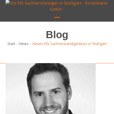
Skip
to
content
Open
Close
mobile
mobile
Blog
menu
menu
Start
»
News
»
Neues Kfz-Sachverständigenbüro in Stuttgart