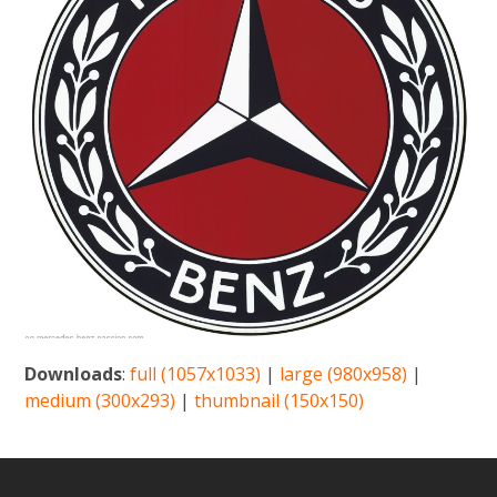
Downloads
:
full (1057x1033)
|
large (980x958)
|
medium (300x293)
|
thumbnail (150x150)