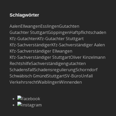
Schlagwörter
Aalen
Ellwangen
Esslingen
Gutachten
Gutachter Stuttgart
Göppingen
Haftpflichtschaden
Kfz-Gutachten
Kfz-Gutachter Stuttgart
Kfz-Sachverständiger
Kfz-Sachverständiger Aalen
Kfz-Sachverständiger Ellwangen
Kfz-Sachverständiger Stuttgart
Oliver Kinzelmann
Rechtshilfe
Sachverständigengutachten
Schadensfall
Schadensregulierung
Schorndorf
Schwäbisch Gmünd
Stuttgart
SV-Büro
Unfall
Verkehrsrecht
Waiblingen
Winnenden