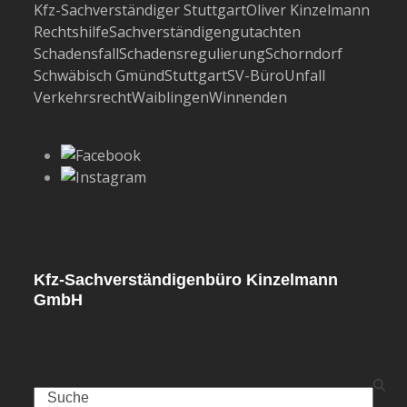
Kfz-Sachverständiger Stuttgart
Oliver Kinzelmann
Rechtshilfe
Sachverständigengutachten
Schadensfall
Schadensregulierung
Schorndorf
Schwäbisch Gmünd
Stuttgart
SV-Büro
Unfall
Verkehrsrecht
Waiblingen
Winnenden
Kfz-Sachverständigenbüro Kinzelmann
GmbH
Search