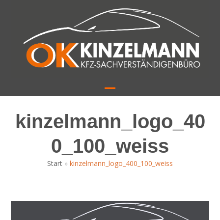
Skip
to
content
Open
Close
mobile
mobile
kinzelmann_logo_40
menu
menu
0_100_weiss
Start
»
kinzelmann_logo_400_100_weiss