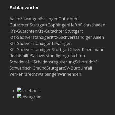
Schlagwörter
Aalen
Ellwangen
Esslingen
Gutachten
Gutachter Stuttgart
Göppingen
Haftpflichtschaden
Kfz-Gutachten
Kfz-Gutachter Stuttgart
Kfz-Sachverständiger
Kfz-Sachverständiger Aalen
Kfz-Sachverständiger Ellwangen
Kfz-Sachverständiger Stuttgart
Oliver Kinzelmann
Rechtshilfe
Sachverständigengutachten
Schadensfall
Schadensregulierung
Schorndorf
Schwäbisch Gmünd
Stuttgart
SV-Büro
Unfall
Verkehrsrecht
Waiblingen
Winnenden