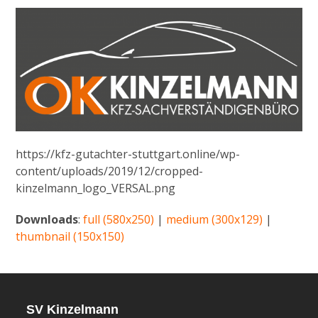
https://kfz-gutachter-stuttgart.online/wp-
content/uploads/2019/12/cropped-
kinzelmann_logo_VERSAL.png
Downloads
:
full (580x250)
|
medium (300x129)
|
thumbnail (150x150)
SV Kinzelmann