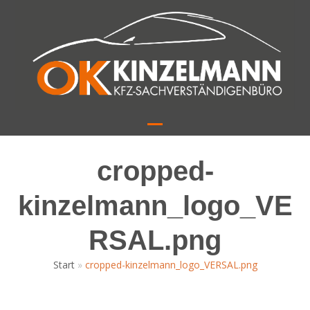
Skip
to
content
Open
Close
mobile
mobile
cropped-
menu
menu
kinzelmann_logo_VE
RSAL.png
Start
»
cropped-kinzelmann_logo_VERSAL.png