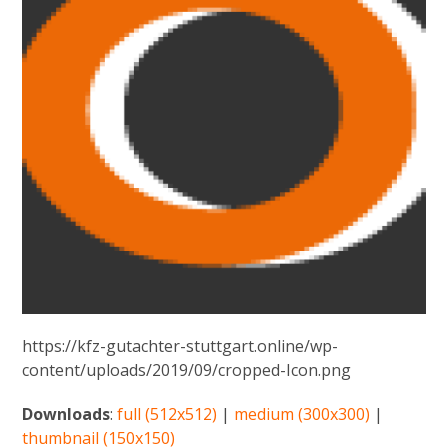
https://kfz-gutachter-stuttgart.online/wp-
content/uploads/2019/09/cropped-Icon.png
Downloads
:
full (512x512)
|
medium (300x300)
|
thumbnail (150x150)