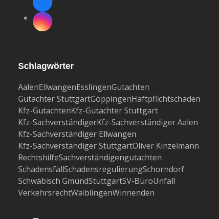
Facebook
Instagram
Schlagwörter
Aalen
Ellwangen
Esslingen
Gutachten
Gutachter Stuttgart
Göppingen
Haftpflichtschaden
Kfz-Gutachten
Kfz-Gutachter Stuttgart
Kfz-Sachverständiger
Kfz-Sachverständiger Aalen
Kfz-Sachverständiger Ellwangen
Kfz-Sachverständiger Stuttgart
Oliver Kinzelmann
Rechtshilfe
Sachverständigengutachten
Schadensfall
Schadensregulierung
Schorndorf
Schwäbisch Gmünd
Stuttgart
SV-Büro
Unfall
Verkehrsrecht
Waiblingen
Winnenden