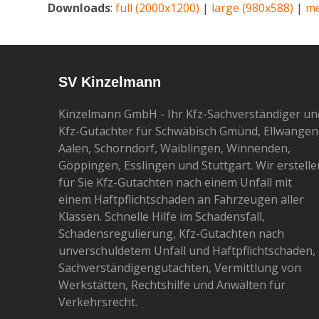
Downloads
:
full (2000x1200)
|
large (980x588)
|
me
SV Kinzelmann
Kinzelmann GmbH - Ihr Kfz-Sachverständiger un
Kfz-Gutachter für Schwäbisch Gmünd, Ellwangen
Aalen, Schorndorf, Waiblingen, Winnenden,
Göppingen, Esslingen und Stuttgart. Wir erstelle
für Sie Kfz-Gutachten nach einem Unfall mit
einem Haftpflichtschaden an Fahrzeugen aller
Klassen. Schnelle Hilfe im Schadensfall,
Schadensregulierung, Kfz-Gutachten nach
unverschuldetem Unfall und Haftpflichtschaden,
Sachverständigengutachten, Vermittlung von
Werkstätten, Rechtshilfe und Anwälten für
Verkehrsrecht.