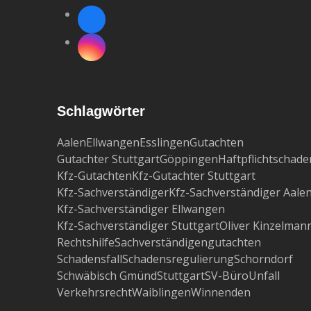
Facebook
Instagram
Schlagwörter
Aalen
Ellwangen
Esslingen
Gutachten
Gutachter Stuttgart
Göppingen
Haftpflichtschade
Kfz-Gutachten
Kfz-Gutachter Stuttgart
Kfz-Sachverständiger
Kfz-Sachverständiger Aale
Kfz-Sachverständiger Ellwangen
Kfz-Sachverständiger Stuttgart
Oliver Kinzelman
Rechtshilfe
Sachverständigengutachten
Schadensfall
Schadensregulierung
Schorndorf
Schwäbisch Gmünd
Stuttgart
SV-Büro
Unfall
Verkehrsrecht
Waiblingen
Winnenden