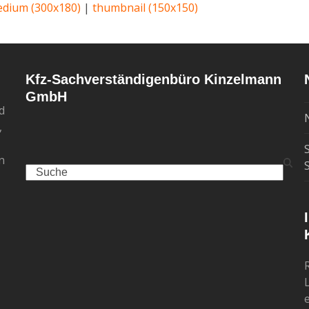
dium (300x180)
|
thumbnail (150x150)
Kfz-Sachverständigenbüro Kinzelmann
GmbH
d
,
n
Search