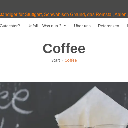
ständiger für Stuttgart, Schwäbisch Gmünd, das Remstal, Aalen
Gutachter?
Unfall – Was nun ?
Über uns
Referenzen
Coffee
Start
»
Coffee