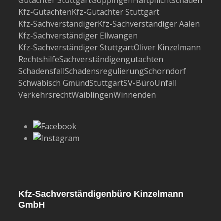
Kfz-Gutachten
Kfz-Gutachter Stuttgart
Kfz-Sachverständiger
Kfz-Sachverständiger Aalen
Kfz-Sachverständiger Ellwangen
Kfz-Sachverständiger Stuttgart
Oliver Kinzelmann
Rechtshilfe
Sachverständigengutachten
Schadensfall
Schadensregulierung
Schorndorf
Schwäbisch Gmünd
Stuttgart
SV-Büro
Unfall
Verkehrsrecht
Waiblingen
Winnenden
Kfz-Sachverständigenbüro Kinzelmann
GmbH